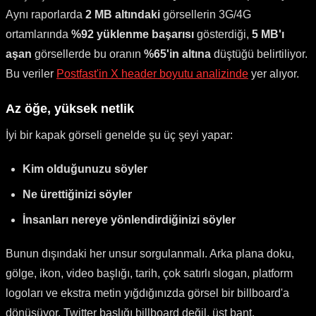
Aynı raporlarda
2 MB altındaki
görsellerin 3G/4G
ortamlarında
%92 yüklenme başarısı
gösterdiği,
5 MB'ı
aşan
görsellerde bu oranın
%65'in altına
düştüğü belirtiliyor.
Bu veriler
Postfast'in X header boyutu analizinde
yer alıyor.
Az öğe, yüksek netlik
İyi bir kapak görseli genelde şu üç şeyi yapar:
Kim olduğunuzu söyler
Ne ürettiğinizi söyler
İnsanları nereye yönlendirdiğinizi söyler
Bunun dışındaki her unsur sorgulanmalı. Arka plana doku,
gölge, ikon, video başlığı, tarih, çok satırlı slogan, platform
logoları ve ekstra metin yığdığınızda görsel bir billboard'a
dönüşüyor. Twitter başlığı billboard değil, üst bant.