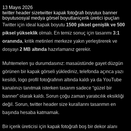
13 Mayıs 2026
twitter header size
twitter kapak fotoğrafı boyutu
x banner
boyutu
sosyal medya görsel boyutları
içerik üretici ipuçları
Twitter için ideal kapak boyutu
1500 piksel genişlik ve 500
piksel yükseklik
olmalı. En temiz sonuç için tasarımı
3:1
oranında
, kritik metinleri merkeze yakın yerleştirerek ve
dosyayı
2 MB altında
hazırlamanız gerekir.
Muhtemelen şu durumdasınız: masaüstünde gayet düzgün
görünen bir kapak görseli yüklediniz, telefonda açınca yazı
kesildi, logo profil fotoğrafının altında kaldı ya da YouTube
kanalınızı tanıtmak isterken tasarım sadece “güzel bir
banner” olarak kaldı. Sorun çoğu zaman yaratıcılık eksikliği
değil. Sorun, twitter header size kurallarını tasarımın en
başında hesaba katmamak.
Bir içerik üreticisi için kapak fotoğrafı boş bir dekor alanı