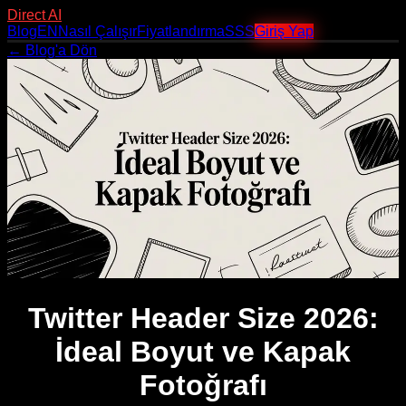
Direct AI
Blog
EN
Nasıl Çalışır
Fiyatlandırma
SSS
Giriş Yap
← Blog'a Dön
Twitter Header Size 2026:
İdeal Boyut ve Kapak
Fotoğrafı